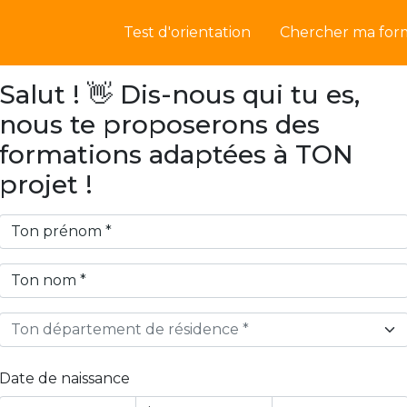
Test d'orientation
Chercher ma for
Salut ! 👋 Dis-nous qui tu es,
nous te proposerons des
formations adaptées à TON
projet !
Ton département de résidence *
Date de naissance
Year
Month
Day