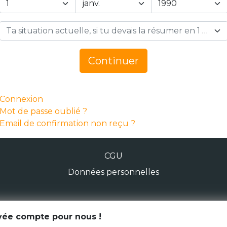
Ta situation actuelle, si tu devais la résumer en 1 mot… *
Continuer
Connexion
Mot de passe oublié ?
Email de confirmation non reçu ?
CGU
Données personnelles
© Génération Zébrée 2026
ivée compte pour nous !