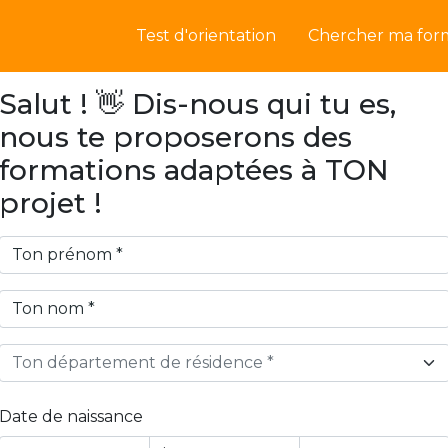
Test d'orientation
Chercher ma for
Salut ! 👋 Dis-nous qui tu es,
nous te proposerons des
formations adaptées à TON
projet !
Ton département de résidence *
Date de naissance
Year
Month
Day