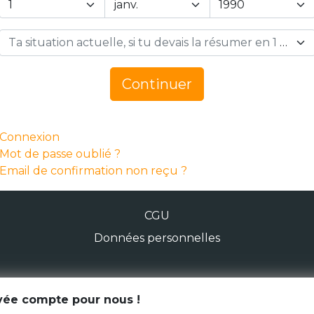
Ta situation actuelle, si tu devais la résumer en 1 mot… *
Continuer
Connexion
Mot de passe oublié ?
Email de confirmation non reçu ?
CGU
Données personnelles
© Génération Zébrée 2026
ivée compte pour nous !