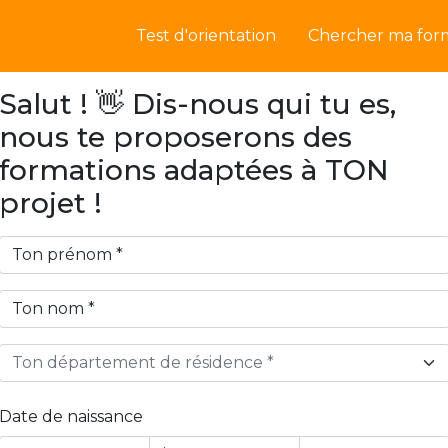
Test d'orientation
Chercher ma for
Salut ! 👋 Dis-nous qui tu es,
nous te proposerons des
formations adaptées à TON
projet !
Ton département de résidence *
Date de naissance
Year
Month
Day