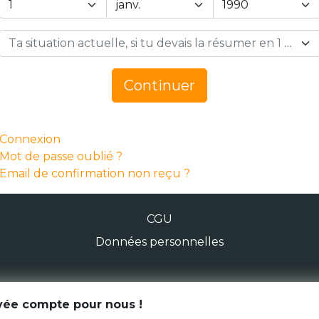
Ta situation actuelle, si tu devais la résumer en 1 mot… *
Continuer
Connexion
Mot de passe oublié ?
Email de confirmation non reçu ?
CGU
Données personnelles
© Génération Zébrée 2026
ivée compte pour nous !