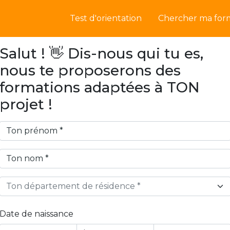
Test d'orientation
Chercher ma for
Salut ! 👋 Dis-nous qui tu es,
nous te proposerons des
formations adaptées à TON
projet !
Ton département de résidence *
Date de naissance
Year
Month
Day