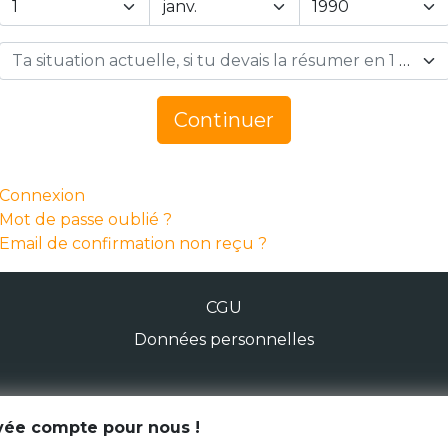
Ta situation actuelle, si tu devais la résumer en 1 mot… *
Continuer
Connexion
Mot de passe oublié ?
Email de confirmation non reçu ?
CGU
Données personnelles
© Génération Zébrée 2026
ivée compte pour nous !