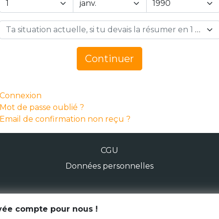
Ta situation actuelle, si tu devais la résumer en 1 mot… *
Continuer
Connexion
Mot de passe oublié ?
Email de confirmation non reçu ?
CGU
Données personnelles
© Génération Zébrée 2026
ivée compte pour nous !