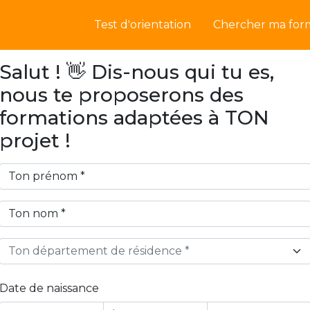
Test d'orientation
Chercher ma for
Salut ! 👋 Dis-nous qui tu es,
nous te proposerons des
formations adaptées à TON
projet !
Ton département de résidence *
Date de naissance
Year
Month
Day