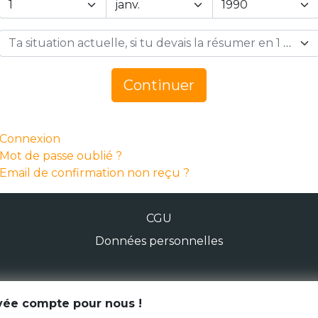
Ta situation actuelle, si tu devais la résumer en 1 mot… *
Continuer
Connexion
Mot de passe oublié ?
Email de confirmation non reçu ?
CGU
Données personnelles
© Génération Zébrée 2026
ivée compte pour nous !