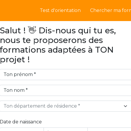
Test d'orientation
Chercher ma for
Salut ! 👋 Dis-nous qui tu es,
nous te proposerons des
formations adaptées à TON
projet !
Ton département de résidence *
Date de naissance
Year
Month
Day