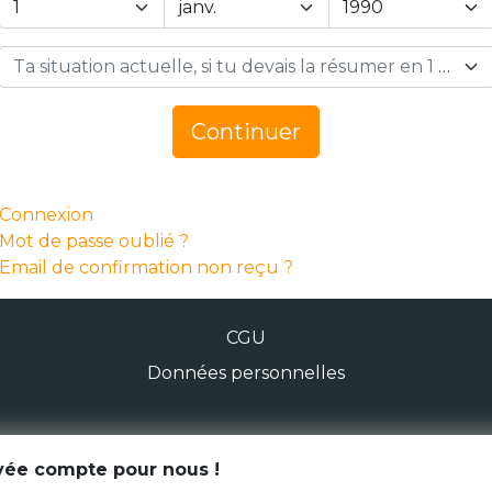
Ta situation actuelle, si tu devais la résumer en 1 mot… *
Continuer
Connexion
Mot de passe oublié ?
Email de confirmation non reçu ?
CGU
Données personnelles
© Génération Zébrée 2026
ivée compte pour nous !