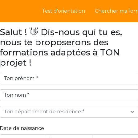
Test d'orientation
Chercher ma for
Salut ! 👋 Dis-nous qui tu es,
nous te proposerons des
formations adaptées à TON
projet !
Ton département de résidence *
Date de naissance
Year
Month
Day