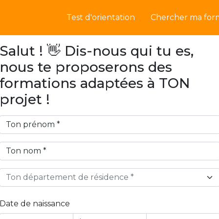
Test d'orientation
Chercher ma for
Salut ! 👋 Dis-nous qui tu es,
nous te proposerons des
formations adaptées à TON
projet !
Ton département de résidence *
Date de naissance
Year
Month
Day