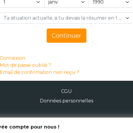
Ta situation actuelle, si tu devais la résumer en 1 mot… *
Continuer
Connexion
Mot de passe oublié ?
Email de confirmation non reçu ?
CGU
Données personnelles
© Génération Zébrée 2026
ivée compte pour nous !