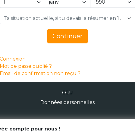
Ta situation actuelle, si tu devais la résumer en 1 mot… *
Continuer
Connexion
Mot de passe oublié ?
Email de confirmation non reçu ?
CGU
Données personnelles
© Génération Zébrée 2026
ivée compte pour nous !