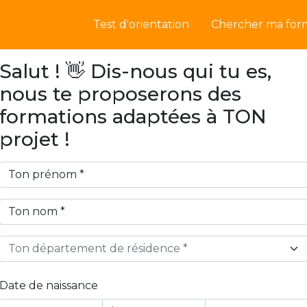
Test d'orientation
Chercher ma for
Salut ! 👋 Dis-nous qui tu es,
nous te proposerons des
formations adaptées à TON
projet !
Ton département de résidence *
Date de naissance
Year
Month
Day