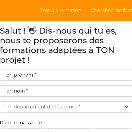
Test d'orientation
Chercher ma for
Salut ! 👋 Dis-nous qui tu es,
nous te proposerons des
formations adaptées à TON
projet !
Ton département de résidence *
Date de naissance
Year
Month
Day