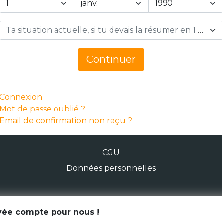
Ta situation actuelle, si tu devais la résumer en 1 mot… *
Continuer
Connexion
Mot de passe oublié ?
Email de confirmation non reçu ?
CGU
Données personnelles
© Génération Zébrée 2026
ivée compte pour nous !