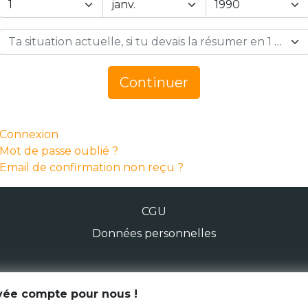
Ta situation actuelle, si tu devais la résumer en 1 mot… *
Continuer
Connexion
Mot de passe oublié ?
Email de confirmation non reçu ?
CGU
Données personnelles
© Génération Zébrée 2026
ivée compte pour nous !