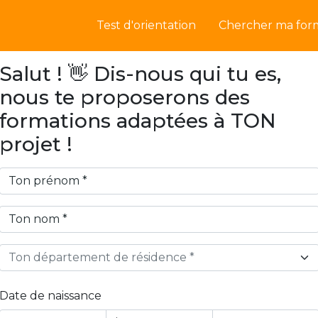
Test d'orientation
Chercher ma for
Salut ! 👋 Dis-nous qui tu es,
nous te proposerons des
formations adaptées à TON
projet !
Ton département de résidence *
Date de naissance
Year
Month
Day