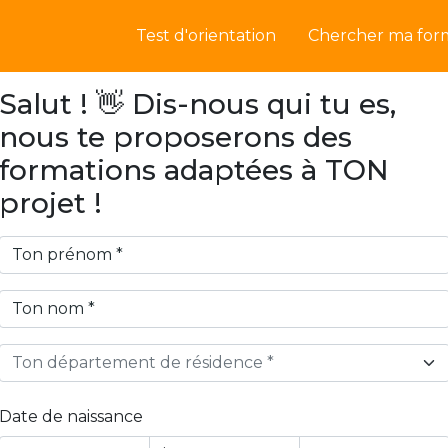
Test d'orientation
Chercher ma for
Salut ! 👋 Dis-nous qui tu es,
nous te proposerons des
formations adaptées à TON
projet !
Ton département de résidence *
Date de naissance
Year
Month
Day