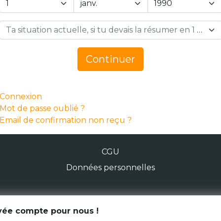
Ta situation actuelle, si tu devais la résumer en 1 mot… *
Continuer
Connexion
Mot de passe oublié ?
Email de confirmation non reçu ?
CGU
Données personnelles
© Génération Zébrée 2026
ivée compte pour nous !