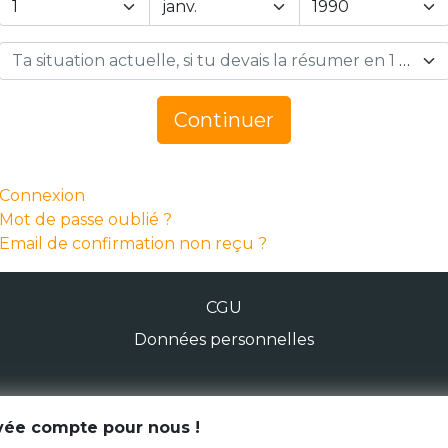
Ta situation actuelle, si tu devais la résumer en 1 mot… *
Continuer
Connexion
Mot de passe oublié ?
Email de confirmation non reçu ?
CGU
Données personnelles
© Génération Zébrée 2026
ivée compte pour nous !