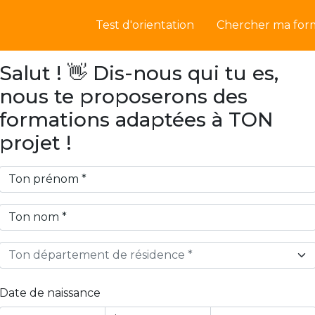
Test d'orientation
Chercher ma for
Salut ! 👋 Dis-nous qui tu es,
nous te proposerons des
formations adaptées à TON
projet !
Ton département de résidence *
Date de naissance
Year
Month
Day