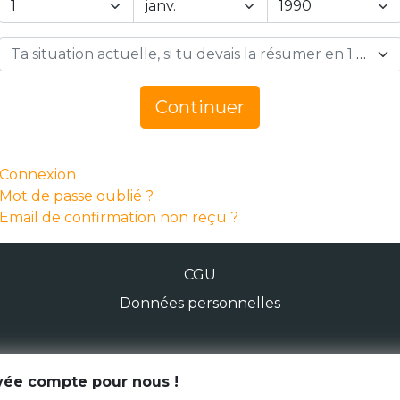
Ta situation actuelle, si tu devais la résumer en 1 mot… *
Continuer
Connexion
Mot de passe oublié ?
Email de confirmation non reçu ?
CGU
Données personnelles
© Génération Zébrée 2026
ivée compte pour nous !