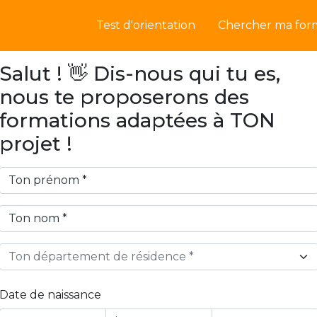
Test d'orientation
Chercher ma for
Salut ! 👋 Dis-nous qui tu es,
nous te proposerons des
formations adaptées à TON
projet !
Ton département de résidence *
Date de naissance
Year
Month
Day