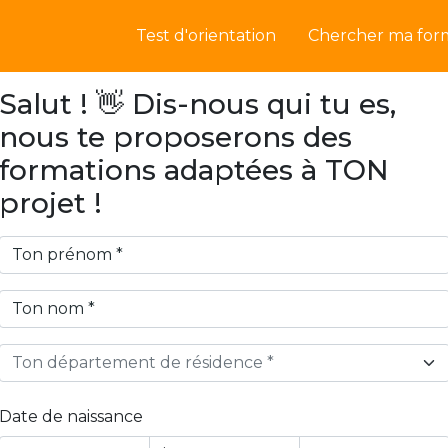
Test d'orientation
Chercher ma for
Salut ! 👋 Dis-nous qui tu es,
nous te proposerons des
formations adaptées à TON
projet !
Ton département de résidence *
Date de naissance
Year
Month
Day