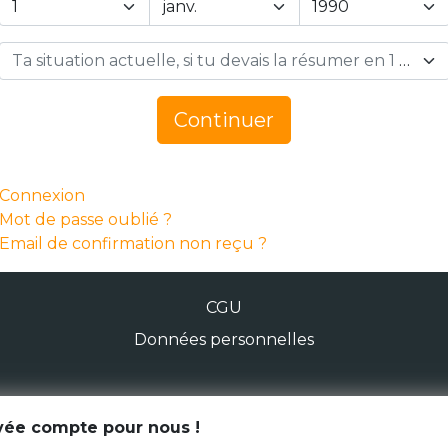
Ta situation actuelle, si tu devais la résumer en 1 mot… *
Continuer
Connexion
Mot de passe oublié ?
Email de confirmation non reçu ?
CGU
Données personnelles
© Génération Zébrée 2026
ivée compte pour nous !