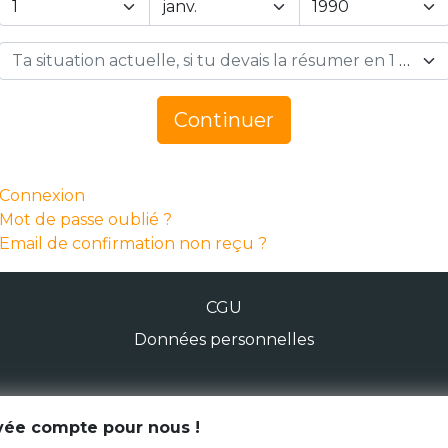
Ta situation actuelle, si tu devais la résumer en 1 mot… *
Continuer
Connexion
Mot de passe oublié ?
Email de confirmation non reçu ?
CGU
Données personnelles
© Génération Zébrée 2026
ivée compte pour nous !