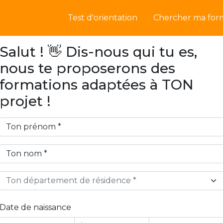
Test d'orientation
Chercher ma for
Salut ! 👋 Dis-nous qui tu es,
nous te proposerons des
formations adaptées à TON
projet !
Ton département de résidence *
Date de naissance
Year
Month
Day