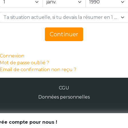
Ta situation actuelle, si tu devais la résumer en 1 mot… *
Continuer
Connexion
Mot de passe oublié ?
Email de confirmation non reçu ?
CGU
Données personnelles
© Génération Zébrée 2026
ivée compte pour nous !