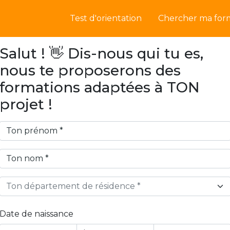
Test d'orientation
Chercher ma for
Salut ! 👋 Dis-nous qui tu es,
nous te proposerons des
formations adaptées à TON
projet !
Ton département de résidence *
Date de naissance
Year
Month
Day