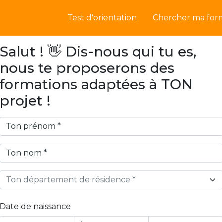
Test d'orientation
Chercher ma for
Salut ! 👋 Dis-nous qui tu es,
nous te proposerons des
formations adaptées à TON
projet !
Ton département de résidence *
Date de naissance
Year
Month
Day