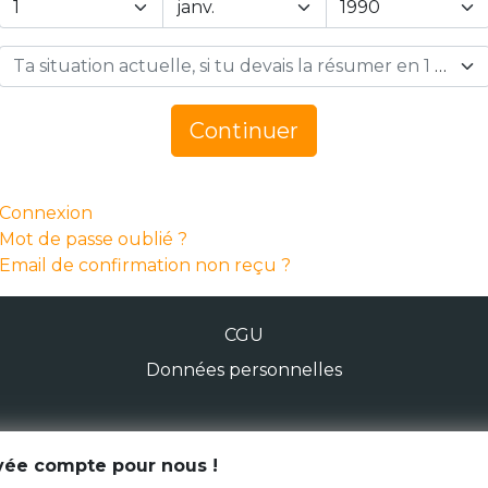
Ta situation actuelle, si tu devais la résumer en 1 mot… *
Continuer
Connexion
Mot de passe oublié ?
Email de confirmation non reçu ?
CGU
Données personnelles
© Génération Zébrée 2026
ivée compte pour nous !