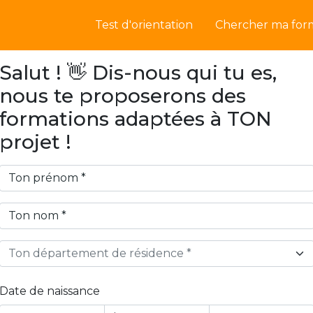
Test d'orientation
Chercher ma for
Salut ! 👋 Dis-nous qui tu es,
nous te proposerons des
formations adaptées à TON
projet !
Ton département de résidence *
Date de naissance
Year
Month
Day