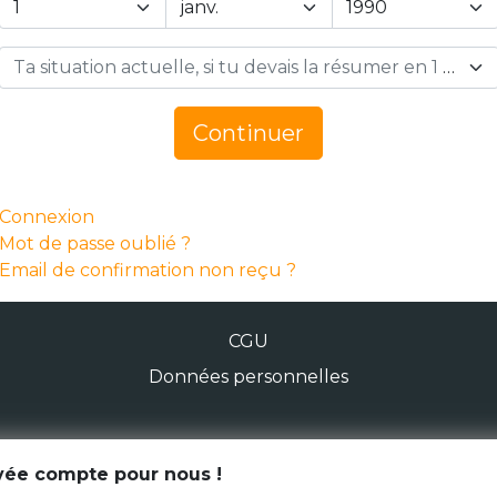
Ta situation actuelle, si tu devais la résumer en 1 mot… *
Continuer
Connexion
Mot de passe oublié ?
Email de confirmation non reçu ?
CGU
Données personnelles
© Génération Zébrée 2026
ivée compte pour nous !