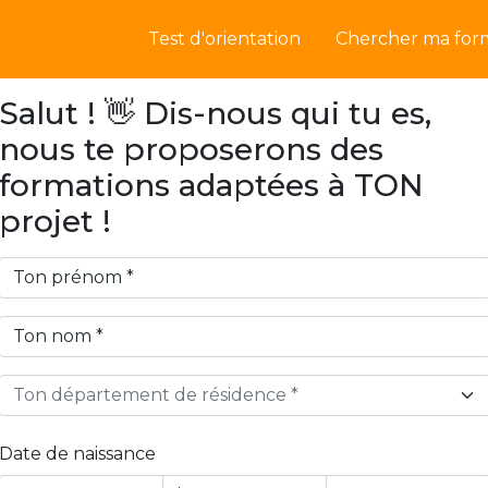
Test d'orientation
Chercher ma for
Salut ! 👋 Dis-nous qui tu es,
nous te proposerons des
formations adaptées à TON
projet !
Ton département de résidence *
Date de naissance
Year
Month
Day