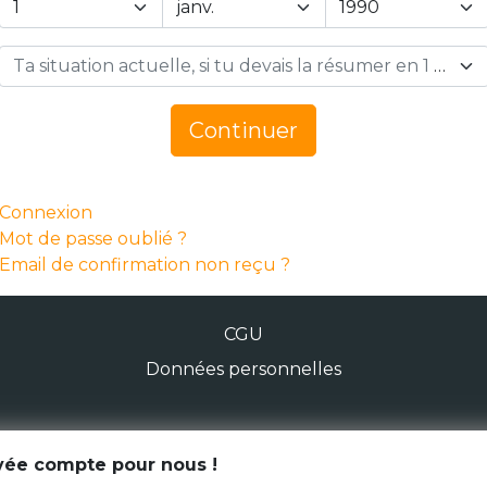
Ta situation actuelle, si tu devais la résumer en 1 mot… *
Continuer
Connexion
Mot de passe oublié ?
Email de confirmation non reçu ?
CGU
Données personnelles
© Génération Zébrée 2026
ivée compte pour nous !