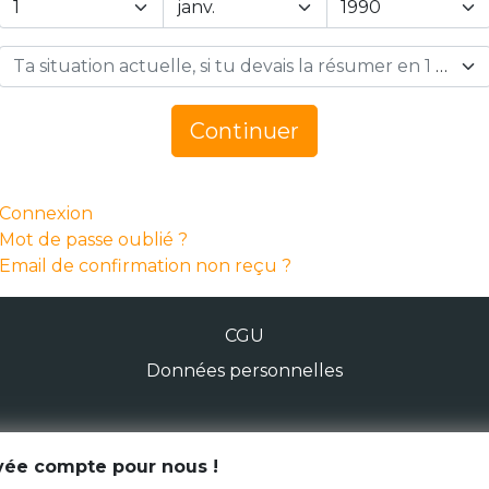
Ta situation actuelle, si tu devais la résumer en 1 mot… *
Continuer
Connexion
Mot de passe oublié ?
Email de confirmation non reçu ?
CGU
Données personnelles
© Génération Zébrée 2026
ivée compte pour nous !