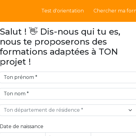
Test d'orientation
Chercher ma for
Salut ! 👋 Dis-nous qui tu es,
nous te proposerons des
formations adaptées à TON
projet !
Ton département de résidence *
Date de naissance
Year
Month
Day