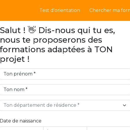
Test d'orientation
Chercher ma for
Salut ! 👋 Dis-nous qui tu es,
nous te proposerons des
formations adaptées à TON
projet !
Ton département de résidence *
Date de naissance
Year
Month
Day