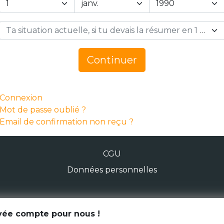
Ta situation actuelle, si tu devais la résumer en 1 mot… *
Continuer
Connexion
Mot de passe oublié ?
Email de confirmation non reçu ?
CGU
Données personnelles
© Génération Zébrée 2026
ivée compte pour nous !