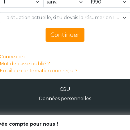
Ta situation actuelle, si tu devais la résumer en 1 mot… *
Continuer
Connexion
Mot de passe oublié ?
Email de confirmation non reçu ?
CGU
Données personnelles
© Génération Zébrée 2026
ivée compte pour nous !