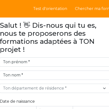
Test d'orientation
Chercher ma for
Salut ! 👋 Dis-nous qui tu es,
nous te proposerons des
formations adaptées à TON
projet !
Ton département de résidence *
Date de naissance
Year
Month
Day