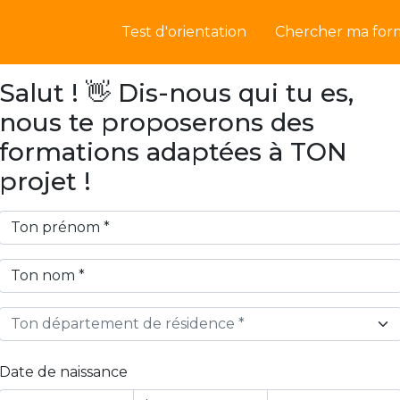
Test d'orientation
Chercher ma for
Salut ! 👋 Dis-nous qui tu es,
nous te proposerons des
formations adaptées à TON
projet !
Ton département de résidence *
Date de naissance
Year
Month
Day