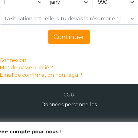
Ta situation actuelle, si tu devais la résumer en 1 mot… *
Continuer
Connexion
Mot de passe oublié ?
Email de confirmation non reçu ?
CGU
Données personnelles
© Génération Zébrée 2026
ivée compte pour nous !