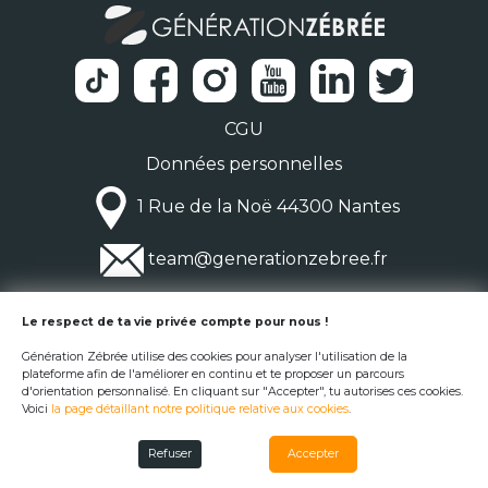
CGU
Données personnelles
1 Rue de la Noë 44300 Nantes
team@generationzebree.fr
© Génération Zébrée 2026
Le respect de ta vie privée compte pour nous !
Génération Zébrée utilise des cookies pour analyser l'utilisation de la
plateforme afin de l'améliorer en continu et te proposer un parcours
d'orientation personnalisé. En cliquant sur "Accepter", tu autorises ces cookies.
Voici
la page détaillant notre politique relative aux cookies
.
Refuser
Accepter