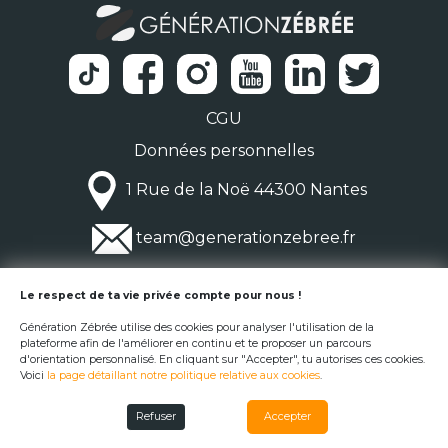
CGU
Données personnelles
1 Rue de la Noë 44300 Nantes
team@generationzebree.fr
© Génération Zébrée 2026
Le respect de ta vie privée compte pour nous !
Génération Zébrée utilise des cookies pour analyser l'utilisation de la
plateforme afin de l'améliorer en continu et te proposer un parcours
d'orientation personnalisé. En cliquant sur "Accepter", tu autorises ces cookies.
Voici
la page détaillant notre politique relative aux cookies
.
Refuser
Accepter