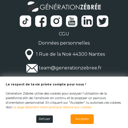
CGU
Données personnelles
1 Rue de la Noë 44300 Nantes
team@generationzebree.fr
© Génération Zébrée 2026
Le respect de ta vie privée compte pour nous !
Génération Zébrée utilise des cookies pour analyser l'utilisation de la
plateforme afin de l'améliorer en continu et te proposer un parcours
d'orientation personnalisé. En cliquant sur "Accepter", tu autorises ces cookies.
Voici
la page détaillant notre politique relative aux cookies
.
Refuser
Accepter