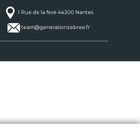
1 Rue de la Noë 44300 Nantes
team@generationzebree.fr