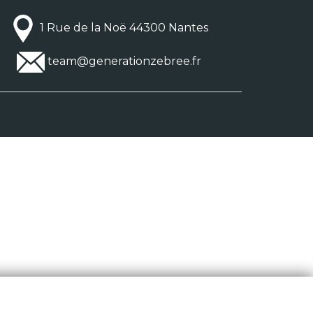
1 Rue de la Noë 44300 Nantes
team@generationzebree.fr