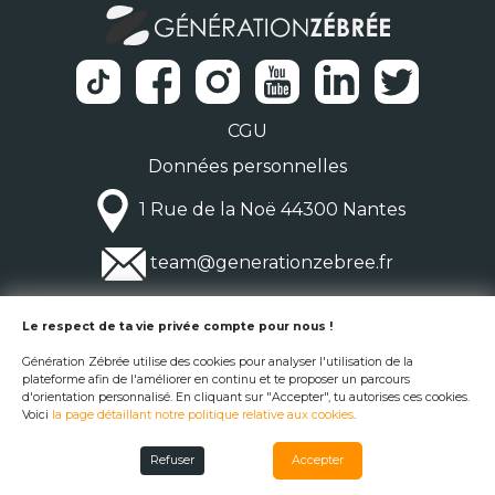
CGU
Données personnelles
1 Rue de la Noë 44300 Nantes
team@generationzebree.fr
© Génération Zébrée 2026
Le respect de ta vie privée compte pour nous !
Génération Zébrée utilise des cookies pour analyser l'utilisation de la
plateforme afin de l'améliorer en continu et te proposer un parcours
d'orientation personnalisé. En cliquant sur "Accepter", tu autorises ces cookies.
Voici
la page détaillant notre politique relative aux cookies
.
Refuser
Accepter