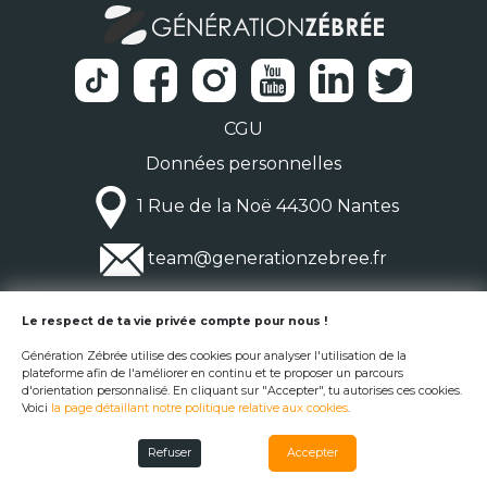
CGU
Données personnelles
1 Rue de la Noë 44300 Nantes
team@generationzebree.fr
© Génération Zébrée 2026
Le respect de ta vie privée compte pour nous !
Génération Zébrée utilise des cookies pour analyser l'utilisation de la
plateforme afin de l'améliorer en continu et te proposer un parcours
d'orientation personnalisé. En cliquant sur "Accepter", tu autorises ces cookies.
Voici
la page détaillant notre politique relative aux cookies
.
Refuser
Accepter