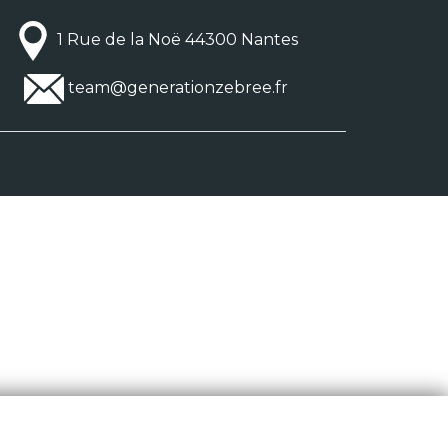
1 Rue de la Noë 44300 Nantes
team@generationzebree.fr