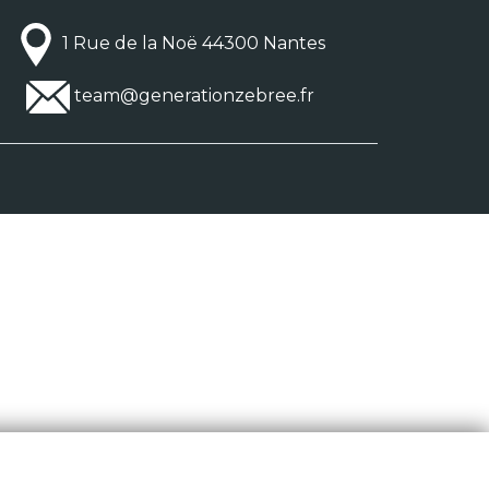
1 Rue de la Noë 44300 Nantes
team@generationzebree.fr