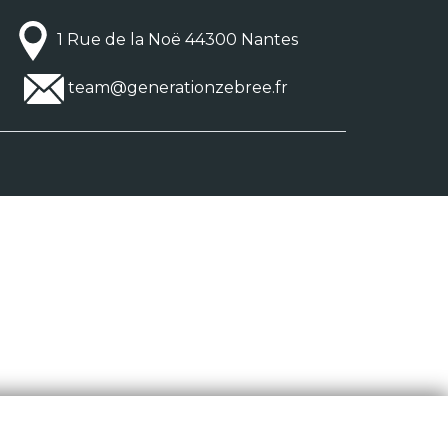
1 Rue de la Noë 44300 Nantes
team@generationzebree.fr