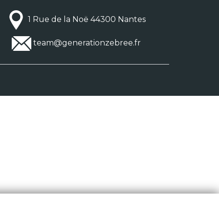
1 Rue de la Noë 44300 Nantes
team@generationzebree.fr