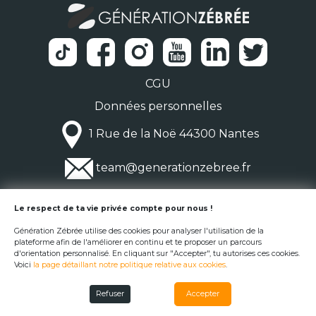
CGU
Données personnelles
1 Rue de la Noë 44300 Nantes
team@generationzebree.fr
© Génération Zébrée 2026
Le respect de ta vie privée compte pour nous !
Génération Zébrée utilise des cookies pour analyser l'utilisation de la
plateforme afin de l'améliorer en continu et te proposer un parcours
d'orientation personnalisé. En cliquant sur "Accepter", tu autorises ces cookies.
Voici
la page détaillant notre politique relative aux cookies
.
Refuser
Accepter