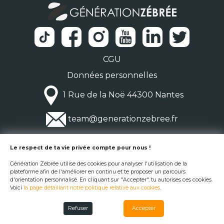
CGU
Données personnelles
1 Rue de la Noë 44300 Nantes
team@generationzebree.fr
© Génération Zébrée 2026
Le respect de ta vie privée compte pour nous !
Génération Zébrée utilise des cookies pour analyser l'utilisation de la
plateforme afin de l'améliorer en continu et te proposer un parcours
d'orientation personnalisé. En cliquant sur "Accepter", tu autorises ces cookies.
Voici
la page détaillant notre politique relative aux cookies
.
Refuser
Accepter