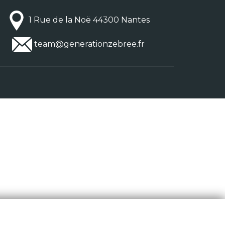
1 Rue de la Noë 44300 Nantes
team@generationzebree.fr