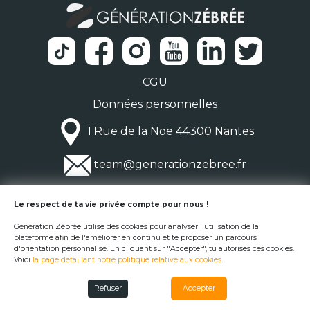
CGU
Données personnelles
1 Rue de la Noë 44300 Nantes
team@generationzebree.fr
© Génération Zébrée 2026
Le respect de ta vie privée compte pour nous !
Génération Zébrée utilise des cookies pour analyser l'utilisation de la
plateforme afin de l'améliorer en continu et te proposer un parcours
d'orientation personnalisé. En cliquant sur "Accepter", tu autorises ces cookies.
Voici
la page détaillant notre politique relative aux cookies
.
Refuser
Accepter