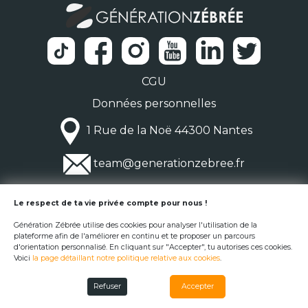
CGU
Données personnelles
1 Rue de la Noë 44300 Nantes
team@generationzebree.fr
© Génération Zébrée 2026
Le respect de ta vie privée compte pour nous !
Génération Zébrée utilise des cookies pour analyser l'utilisation de la
plateforme afin de l'améliorer en continu et te proposer un parcours
d'orientation personnalisé. En cliquant sur "Accepter", tu autorises ces cookies.
Voici
la page détaillant notre politique relative aux cookies
.
Refuser
Accepter