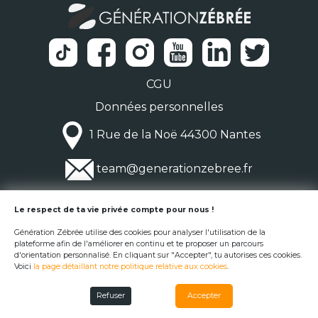
CGU
Données personnelles
1 Rue de la Noë 44300 Nantes
team@generationzebree.fr
© Génération Zébrée 2026
Le respect de ta vie privée compte pour nous !
Génération Zébrée utilise des cookies pour analyser l'utilisation de la
plateforme afin de l'améliorer en continu et te proposer un parcours
d'orientation personnalisé. En cliquant sur "Accepter", tu autorises ces cookies.
Voici
la page détaillant notre politique relative aux cookies
.
Refuser
Accepter