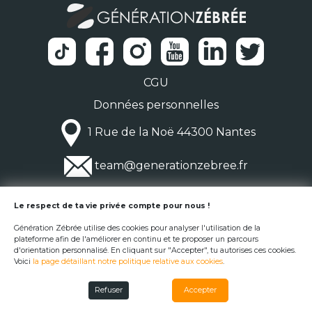
CGU
Données personnelles
1 Rue de la Noë 44300 Nantes
team@generationzebree.fr
© Génération Zébrée 2026
Le respect de ta vie privée compte pour nous !
Génération Zébrée utilise des cookies pour analyser l'utilisation de la
plateforme afin de l'améliorer en continu et te proposer un parcours
d'orientation personnalisé. En cliquant sur "Accepter", tu autorises ces cookies.
Voici
la page détaillant notre politique relative aux cookies
.
Refuser
Accepter