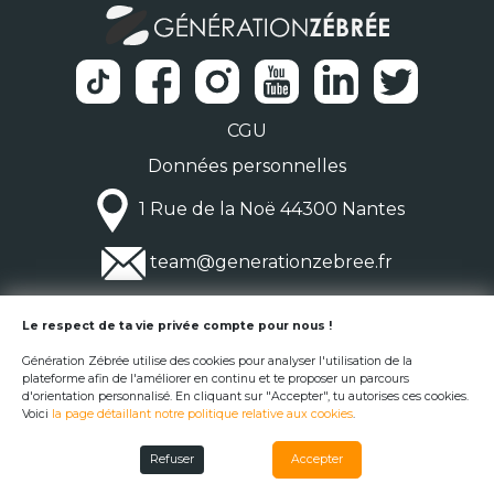
CGU
Données personnelles
1 Rue de la Noë 44300 Nantes
team@generationzebree.fr
© Génération Zébrée 2026
Le respect de ta vie privée compte pour nous !
Génération Zébrée utilise des cookies pour analyser l'utilisation de la
plateforme afin de l'améliorer en continu et te proposer un parcours
d'orientation personnalisé. En cliquant sur "Accepter", tu autorises ces cookies.
Voici
la page détaillant notre politique relative aux cookies
.
Refuser
Accepter