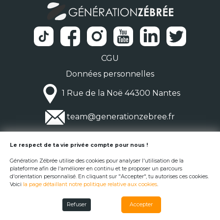
CGU
Données personnelles
1 Rue de la Noë 44300 Nantes
team@generationzebree.fr
© Génération Zébrée 2026
Le respect de ta vie privée compte pour nous !
Génération Zébrée utilise des cookies pour analyser l'utilisation de la
plateforme afin de l'améliorer en continu et te proposer un parcours
d'orientation personnalisé. En cliquant sur "Accepter", tu autorises ces cookies.
Voici
la page détaillant notre politique relative aux cookies
.
Refuser
Accepter