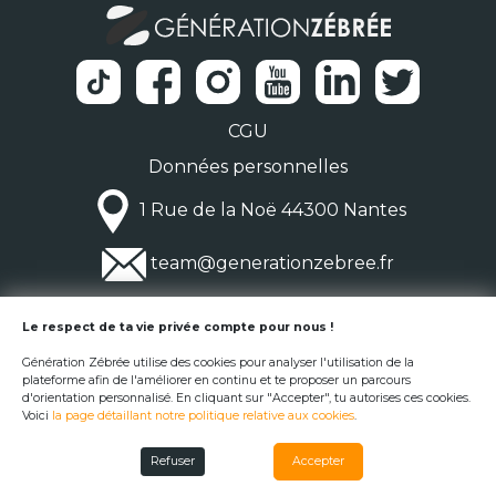
CGU
Données personnelles
1 Rue de la Noë 44300 Nantes
team@generationzebree.fr
© Génération Zébrée 2026
Le respect de ta vie privée compte pour nous !
Génération Zébrée utilise des cookies pour analyser l'utilisation de la
plateforme afin de l'améliorer en continu et te proposer un parcours
d'orientation personnalisé. En cliquant sur "Accepter", tu autorises ces cookies.
Voici
la page détaillant notre politique relative aux cookies
.
Refuser
Accepter