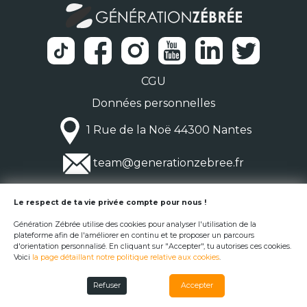
CGU
Données personnelles
1 Rue de la Noë 44300 Nantes
team@generationzebree.fr
© Génération Zébrée 2026
Le respect de ta vie privée compte pour nous !
Génération Zébrée utilise des cookies pour analyser l'utilisation de la
plateforme afin de l'améliorer en continu et te proposer un parcours
d'orientation personnalisé. En cliquant sur "Accepter", tu autorises ces cookies.
Voici
la page détaillant notre politique relative aux cookies
.
Refuser
Accepter