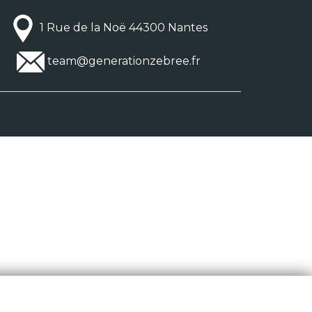
1 Rue de la Noë 44300 Nantes
team@generationzebree.fr