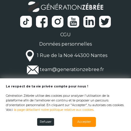
CGU
Données personnelles
1 Rue de la Noë 44300 Nantes
team@generationzebree.fr
© Génération Zébrée 2026
Le respect de ta vie privée compte pour nous !
Génération Zébrée utilise des cookies pour analyser l'utilisation de la
plateforme afin de l'améliorer en continu et te proposer un parcours
d'orientation personnalisé. En cliquant sur "Accepter", tu autorises ces cookies.
Voici
la page détaillant notre politique relative aux cookies
.
Refuser
Accepter