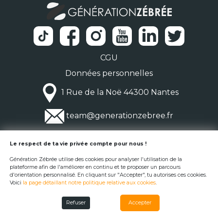
CGU
Données personnelles
1 Rue de la Noë 44300 Nantes
team@generationzebree.fr
© Génération Zébrée 2026
Le respect de ta vie privée compte pour nous !
Génération Zébrée utilise des cookies pour analyser l'utilisation de la
plateforme afin de l'améliorer en continu et te proposer un parcours
d'orientation personnalisé. En cliquant sur "Accepter", tu autorises ces cookies.
Voici
la page détaillant notre politique relative aux cookies
.
Refuser
Accepter