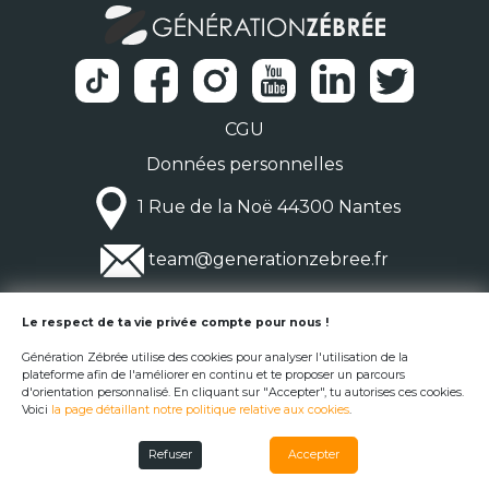
CGU
Données personnelles
1 Rue de la Noë 44300 Nantes
team@generationzebree.fr
© Génération Zébrée 2026
Le respect de ta vie privée compte pour nous !
Génération Zébrée utilise des cookies pour analyser l'utilisation de la
plateforme afin de l'améliorer en continu et te proposer un parcours
d'orientation personnalisé. En cliquant sur "Accepter", tu autorises ces cookies.
Voici
la page détaillant notre politique relative aux cookies
.
Refuser
Accepter